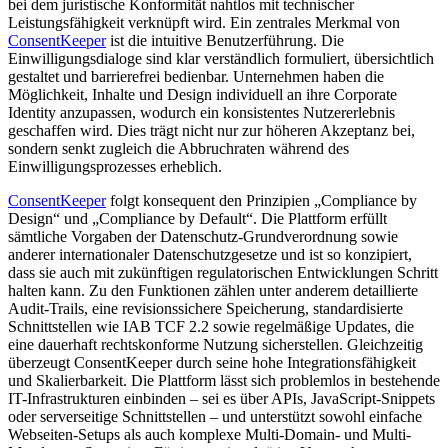
bei dem juristische Konformität nahtlos mit technischer
Leistungsfähigkeit verknüpft wird. Ein zentrales Merkmal von
ConsentKeeper
ist die intuitive Benutzerführung. Die
Einwilligungsdialoge sind klar verständlich formuliert, übersichtlich
gestaltet und barrierefrei bedienbar. Unternehmen haben die
Möglichkeit, Inhalte und Design individuell an ihre Corporate
Identity anzupassen, wodurch ein konsistentes Nutzererlebnis
geschaffen wird. Dies trägt nicht nur zur höheren Akzeptanz bei,
sondern senkt zugleich die Abbruchraten während des
Einwilligungsprozesses erheblich.
ConsentKeeper
folgt konsequent den Prinzipien „Compliance by
Design“ und „Compliance by Default“. Die Plattform erfüllt
sämtliche Vorgaben der Datenschutz-Grundverordnung sowie
anderer internationaler Datenschutzgesetze und ist so konzipiert,
dass sie auch mit zukünftigen regulatorischen Entwicklungen Schritt
halten kann. Zu den Funktionen zählen unter anderem detaillierte
Audit-Trails, eine revisionssichere Speicherung, standardisierte
Schnittstellen wie IAB TCF 2.2 sowie regelmäßige Updates, die
eine dauerhaft rechtskonforme Nutzung sicherstellen. Gleichzeitig
überzeugt ConsentKeeper durch seine hohe Integrationsfähigkeit
und Skalierbarkeit. Die Plattform lässt sich problemlos in bestehende
IT-Infrastrukturen einbinden – sei es über APIs, JavaScript-Snippets
oder serverseitige Schnittstellen – und unterstützt sowohl einfache
Webseiten-Setups als auch komplexe Multi-Domain- und Multi-