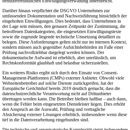
benutzerfreundlichen Einwilligungsverwaltung unterstreicht.
Darüber hinaus verpflichtet die DSGVO Unternehmen zur
umfassenden Dokumentation und Nachweisführung hinsichtlich der
eingeholten Einwilligungen. Dies bedeutet, dass Unternehmen in
der Lage sein müssen, den genauen Zeitpunkt der Zustimmung, die
betroffenen Datenkategorien, die eingesetzten Einwilligungstexte
sowie die zugrunde liegende technische Umsetzung detailliert zu
belegen. Diese Anforderungen gelten nicht nur im internen Kontext,
sondern müssen auch gegenüber Aufsichtsbehörden im Falle einer
Prüfung nachvollziehbar dargelegt werden können. Der
dokumentarische Aufwand ist erheblich, aber unerlässlich, um
Rechtskonformität glaubhaft und belastbar sicherzustellen.
Ein weiteres Risiko ergibt sich durch den Einsatz von Consent-
Management-Plattformen (CMPs) externer Anbieter. Obwohl viele
Webseitenbetreiber auf solche Dienste zurückgreifen, hat der
Europäische Gerichtshof bereits 2019 deutlich gemacht, dass die
datenschutzrechtliche Verantwortung nicht auf Drittanbieter
übertragen werden kann. Die Betreiber bleiben haftbar – auch dann,
wenn die Fehler beim eingesetzten Dienstleister liegen. Dies erhöht
den Anspruch an die Auswahl, Prüfung und vertragliche
Absicherung externer Lösungen erheblich, insbesondere wenn diese
tief in die Datenverarbeitung eingebunden sind.
Die technische und organisatorische Komplexität steigt insbesondere