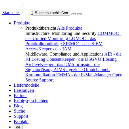
Startseite
Submenu schließen
Produkte
Produktübersicht
Alle Produkte
Infrastructure, Monitoring und Security
COMMOC -
das Unified Monitoring
LOMOC - das
Protokollmonitoring
SIEMOC - das SIEM
AccessKeeper - das IAM
Middleware, Compliance und Applications
AIR - die
KI Lösung
ConsentKeeper - die DSGVO-Lösung
ArchiveKeeper - das DMS
firmsign - die
Signaturlösung
AIMS - gezielte Omnichannel-
Kommunikation
EMMA - der E-Mail-Manager
Open
Source Support
Liefermodelle
Leistungen
Partner
Erfolgsgeschichten
Blog
Suche
Support
Kontakt
de