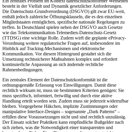
Ein zentrales Problem im Kontext datenschutzkonformer Webseiten
besteht in der Vielfalt und Dynamik gesetzlicher Anforderungen.
Die Datenschutz-Grundverordnung (DSGVO) gilt zwar EU-weit,
enthält jedoch zahlreiche Öffnungsklauseln, die es den einzelnen
Mitgliedstaaten ermöglichen, spezifische nationale Regelungen zu
treffen. In Deutschland spielen neben der DSGVO auch Gesetze
wie das Telekommunikation-Telemedien-Datenschutz-Gesetz
(TTDSG) eine wichtige Rolle. Zudem wirft die geplante ePrivacy-
Verordnung weitere regulatorische Fragen auf, insbesondere im
Hinblick auf Tracking-Mechanismen und elektronische
Kommunikation. Vor diesem Hintergrund gestaltet sich die
Umsetzung rechtssicherer Maßnahmen komplex und erfordert
kontinuierliche Anpassung an sich ändernde rechtliche
Rahmenbedingungen.
Ein zentrales Element der Datenschutzkonformität ist die
ordnungsgemäße Erfassung von Einwilligungen. Damit diese
rechtlich wirksam ist, muss sie bestimmten Kriterien genügen: Sie
muss spezifisch, informiert, freiwillig und durch eine aktive
Handlung erteilt worden sein. Zudem muss sie jederzeit widerrufbar
bleiben. Vorgegebene Häkchen, implizite Zustimmungen oder
manipulative Interface-Designs – sogenannte „Dark Patterns“ –
erfüllen diese Voraussetzungen nicht und sind rechtlich unzulässig.
Der Einsatz solcher Praktiken kann empfindliche Bußgelder nach
sich ziehen, was die Notwendigkeit einer transparenten und