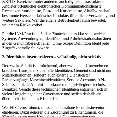
KRITIS-Bereichen unter anderem auch digitale Infrastrukturen,
Anbieter öffentlicher elektronischer Kommunikationsdienste,
Rechenzentrumsdienste, Post- und Kurierdienste, Abfallwirtschaft,
bestimmte Hersteller kritischer Produkte, öffentliche Verwaltung und
weitere Sektoren. Wer die eigene Betroffenheit falsch bewertet,
steuert am Risiko vorbei.
Für die IAM-Praxis heißt das: Zunächst muss klar sein, welche
Systeme, Anwendungen, Identitäten und Administrationsdomänen
in den Geltungsbereich fallen. Ohne Scope-Definition bleibt jede
Zugriffskontrolle Stückwerk.
2. Identitäten inventarisieren – vollständig, nicht selektiv
Der zweite Schritt ist ernüchternd, aber zwingend: Unternehmen
brauchen Transparenz über alle Identitäten. Gemeint sind nicht nur
Mitarbeiterkonten, sondern auch externe Dienstleister,
Partnerzugänge, Maschinenidentitäten, Service Accounts, API-
Schlüssel, lokale Administratorkonten und privilegierte technische
Benutzer. Gerade diese technischen Identitäten entziehen sich in
vielen Umgebungen der Governance und stellen deshalb ein
überdurchschnittliches Risiko dar.
Wer NIS2 ernst nimmt, muss eine belastbare Identitätsinventur
etablieren. Dazu gehören die Zuordnung zu Eigentümern, die
Klassifizierung nach Kritikalität, die Dokumentation von