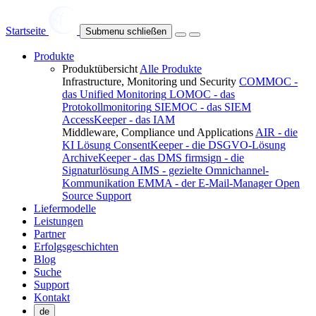
Startseite
Submenu schließen
Produkte
Produktübersicht
Alle Produkte
Infrastructure, Monitoring und Security
COMMOC -
das Unified Monitoring
LOMOC - das
Protokollmonitoring
SIEMOC - das SIEM
AccessKeeper - das IAM
Middleware, Compliance und Applications
AIR - die
KI Lösung
ConsentKeeper - die DSGVO-Lösung
ArchiveKeeper - das DMS
firmsign - die
Signaturlösung
AIMS - gezielte Omnichannel-
Kommunikation
EMMA - der E-Mail-Manager
Open
Source Support
Liefermodelle
Leistungen
Partner
Erfolgsgeschichten
Blog
Suche
Support
Kontakt
de