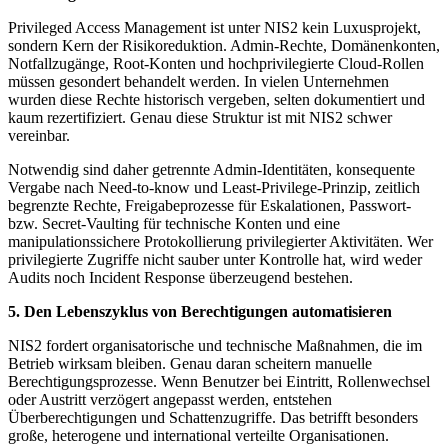
Privileged Access Management ist unter NIS2 kein Luxusprojekt,
sondern Kern der Risikoreduktion. Admin-Rechte, Domänenkonten,
Notfallzugänge, Root-Konten und hochprivilegierte Cloud-Rollen
müssen gesondert behandelt werden. In vielen Unternehmen
wurden diese Rechte historisch vergeben, selten dokumentiert und
kaum rezertifiziert. Genau diese Struktur ist mit NIS2 schwer
vereinbar.
Notwendig sind daher getrennte Admin-Identitäten, konsequente
Vergabe nach Need-to-know und Least-Privilege-Prinzip, zeitlich
begrenzte Rechte, Freigabeprozesse für Eskalationen, Passwort-
bzw. Secret-Vaulting für technische Konten und eine
manipulationssichere Protokollierung privilegierter Aktivitäten. Wer
privilegierte Zugriffe nicht sauber unter Kontrolle hat, wird weder
Audits noch Incident Response überzeugend bestehen.
5. Den Lebenszyklus von Berechtigungen automatisieren
NIS2 fordert organisatorische und technische Maßnahmen, die im
Betrieb wirksam bleiben. Genau daran scheitern manuelle
Berechtigungsprozesse. Wenn Benutzer bei Eintritt, Rollenwechsel
oder Austritt verzögert angepasst werden, entstehen
Überberechtigungen und Schattenzugriffe. Das betrifft besonders
große, heterogene und international verteilte Organisationen.