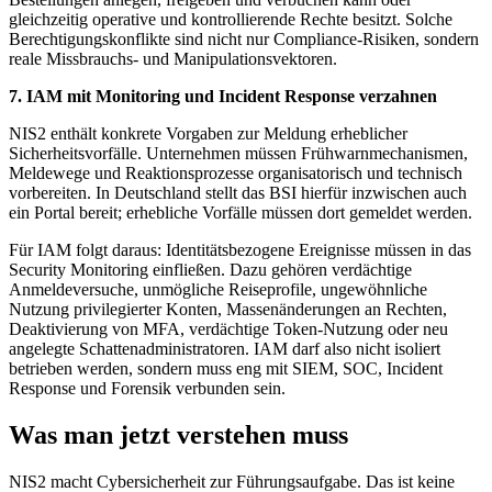
gleichzeitig operative und kontrollierende Rechte besitzt. Solche
Berechtigungskonflikte sind nicht nur Compliance-Risiken, sondern
reale Missbrauchs- und Manipulationsvektoren.
7. IAM mit Monitoring und Incident Response verzahnen
NIS2 enthält konkrete Vorgaben zur Meldung erheblicher
Sicherheitsvorfälle. Unternehmen müssen Frühwarnmechanismen,
Meldewege und Reaktionsprozesse organisatorisch und technisch
vorbereiten. In Deutschland stellt das BSI hierfür inzwischen auch
ein Portal bereit; erhebliche Vorfälle müssen dort gemeldet werden.
Für IAM folgt daraus: Identitätsbezogene Ereignisse müssen in das
Security Monitoring einfließen. Dazu gehören verdächtige
Anmeldeversuche, unmögliche Reiseprofile, ungewöhnliche
Nutzung privilegierter Konten, Massenänderungen an Rechten,
Deaktivierung von MFA, verdächtige Token-Nutzung oder neu
angelegte Schattenadministratoren. IAM darf also nicht isoliert
betrieben werden, sondern muss eng mit SIEM, SOC, Incident
Response und Forensik verbunden sein.
Was man jetzt verstehen muss
NIS2 macht Cybersicherheit zur Führungsaufgabe. Das ist keine