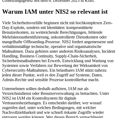
Umsetzungsgesetz seit dem 6. Dezember 2025 in Kraft.
Warum IAM unter NIS2 so relevant ist
Viele Sicherheitsvorfälle beginnen nicht mit hochkomplexen Zero-
Day-Exploits, sondern mit Identitäten: kompromittierte
Benutzerkonten, zu weitreichende Berechtigungen, fehlende
Mehrfaktorauthentifizierung, unkontrollierte Dienstkonten oder
mangelhafte Offboarding-Prozesse. NIS2 fordert angemessene und
verhältnismäßige technische, operative und organisatorische
Maßnahmen. Dazu gehören unter anderem Risikoanalysen, Incident
Handling, Business Continuity, Supply-Chain-Sicherheit,
Sicherheitsmaßnahmen bei Erwerb, Entwicklung und Wartung von
Systemen sowie Verfahren zur Bewertung der Wirksamkeit von
Cybersecurity-Maßnahmen. Ein belastbares IAM stützt nahezu
jeden dieser Punkte, weil es den Zugriff auf Systeme, Daten,
Admin-Rechte und sensible Prozesse kontrollierbar macht.
Unternehmen sollten deshalb aufhören, IAM nur als
Verzeichnisdienst oder Benutzerverwaltung zu betrachten. Unter
NIS2 ist IAM ein Kontrollsystem für digitale
Vertrauensbeziehungen. Es entscheidet darüber, wer worauf
zugreifen darf, unter welchen Bedingungen, mit welcher
Nachvollziehbarkeit und wie schnell riskante Zugriffe wieder
entzogen werden können. Wer diesen Bereich vernachlässigt,