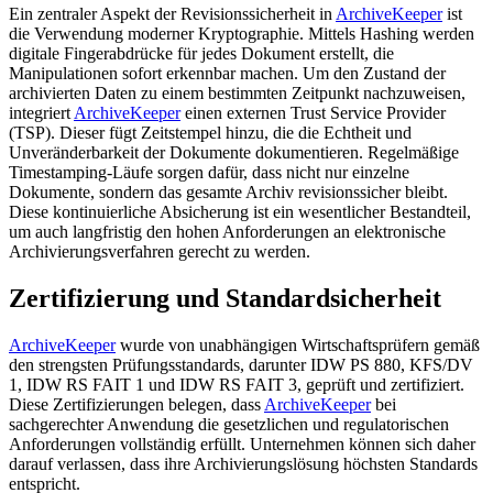
Ein zentraler Aspekt der Revisionssicherheit in
ArchiveKeeper
ist
die Verwendung moderner Kryptographie. Mittels Hashing werden
digitale Fingerabdrücke für jedes Dokument erstellt, die
Manipulationen sofort erkennbar machen. Um den Zustand der
archivierten Daten zu einem bestimmten Zeitpunkt nachzuweisen,
integriert
ArchiveKeeper
einen externen Trust Service Provider
(TSP). Dieser fügt Zeitstempel hinzu, die die Echtheit und
Unveränderbarkeit der Dokumente dokumentieren. Regelmäßige
Timestamping-Läufe sorgen dafür, dass nicht nur einzelne
Dokumente, sondern das gesamte Archiv revisionssicher bleibt.
Diese kontinuierliche Absicherung ist ein wesentlicher Bestandteil,
um auch langfristig den hohen Anforderungen an elektronische
Archivierungsverfahren gerecht zu werden.
Zertifizierung und Standardsicherheit
ArchiveKeeper
wurde von unabhängigen Wirtschaftsprüfern gemäß
den strengsten Prüfungsstandards, darunter IDW PS 880, KFS/DV
1, IDW RS FAIT 1 und IDW RS FAIT 3, geprüft und zertifiziert.
Diese Zertifizierungen belegen, dass
ArchiveKeeper
bei
sachgerechter Anwendung die gesetzlichen und regulatorischen
Anforderungen vollständig erfüllt. Unternehmen können sich daher
darauf verlassen, dass ihre Archivierungslösung höchsten Standards
entspricht.