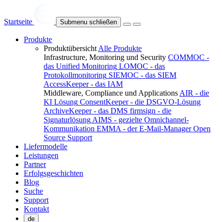
Startseite
Submenu schließen
Produkte
Produktübersicht
Alle Produkte
Infrastructure, Monitoring und Security
COMMOC -
das Unified Monitoring
LOMOC - das
Protokollmonitoring
SIEMOC - das SIEM
AccessKeeper - das IAM
Middleware, Compliance und Applications
AIR - die
KI Lösung
ConsentKeeper - die DSGVO-Lösung
ArchiveKeeper - das DMS
firmsign - die
Signaturlösung
AIMS - gezielte Omnichannel-
Kommunikation
EMMA - der E-Mail-Manager
Open
Source Support
Liefermodelle
Leistungen
Partner
Erfolgsgeschichten
Blog
Suche
Support
Kontakt
de