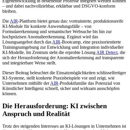
Eigenentwicklung in bestehende Prozesse integriert werden können
– und dabei nachvollziehbar, erklärbar und DSGVO-konform
bleiben.
Die
AIR
-Plattform bietet genau das: vortrainierte, produktionsreife
KI-Module für konkrete Anwendungsfälle – von
Formularerkennung und semantischer Websuche bis hin zur
hochpräzisen Anomalieerkennung. Ergänzt wird das
Lösungsangebot durch das
AIR
-Bootcamp, eine praxisorientierte
Trainingsumgebung zur Entwicklung und Integration individueller
KI-Modelle. Im Zentrum steht die erprobte Lösung
AIR Detect
, die
sich der Herausforderung der Anomalieerkennung auf transparente
und integrierbare Weise stellt.
Dieser Beitrag beleuchtet die Einsatzmöglichkeiten schlüsselfertiger
KI-Systeme, stellt konkrete Praxisbeispiele vor und zeigt, wie
Unternehmen mithilfe der
AIR
-Produktfamilie das Potenzial von
Künstlicher Intelligenz schnell, sicher und wirksam ausschöpfen
können.
Die Herausforderung: KI zwischen
Anspruch und Realität
Trotz des steigenden Interesses an KI-Lösungen in Unternehmen ist