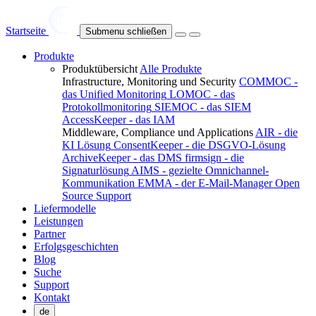
Startseite
Submenu schließen
Produkte
Produktübersicht
Alle Produkte
Infrastructure, Monitoring und Security
COMMOC -
das Unified Monitoring
LOMOC - das
Protokollmonitoring
SIEMOC - das SIEM
AccessKeeper - das IAM
Middleware, Compliance und Applications
AIR - die
KI Lösung
ConsentKeeper - die DSGVO-Lösung
ArchiveKeeper - das DMS
firmsign - die
Signaturlösung
AIMS - gezielte Omnichannel-
Kommunikation
EMMA - der E-Mail-Manager
Open
Source Support
Liefermodelle
Leistungen
Partner
Erfolgsgeschichten
Blog
Suche
Support
Kontakt
de