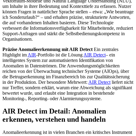
Vektorraum-Modelle und Natural Language Understanding (NLU),
um Inhalte in ihrer Bedeutung und Kontexttiefe zu erfassen. Nutzer
können Fragen in natürlicher Sprache stellen – etwa: „Wie beantrage
ich Sonderurlaub?“ – und erhalten präzise, strukturierte Antworten,
die auf vorhandenen Inhalten basieren. Diese Technologie
verbessert die Informationsverfügbarkeit für Mitarbeitende, reduziert
Support-Anfragen und stärkt die Selbstbedienungskompetenz in
Organisationen.
Präzise Anomalieerkennung mit AIR Detect
Ein zentrales
Highlight im
AIR
-Portfolio ist die Lösung
AIR Detect
– ein
intelligentes System zur automatisierten Identifikation von
Anomalien in Datenströmen. Die Anwendungsmöglichkeiten
reichen von der Überwachung technischer Systeme (AIOps), über
die Betrugserkennung im Finanzbereich bis zur Qualitätssicherung
in der Produktion. Der besondere Mehrwert:
AIR Detect
liefert nicht
nur Treffer, sondern erklärt, warum eine Abweichung als signifikant
bewertet wurde, und erlaubt eine Integration in bestehende
Monitoring-, Reporting- oder Alarmierungssysteme.
AIR Detect im Detail: Anomalien
erkennen, verstehen und handeln
Anomalieerkennung ist in vielen Branchen ein kritisches Instrument