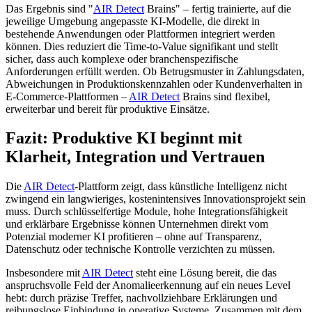
Das Ergebnis sind "
AIR Detect
Brains" – fertig trainierte, auf die
jeweilige Umgebung angepasste KI-Modelle, die direkt in
bestehende Anwendungen oder Plattformen integriert werden
können. Dies reduziert die Time-to-Value signifikant und stellt
sicher, dass auch komplexe oder branchenspezifische
Anforderungen erfüllt werden. Ob Betrugsmuster in Zahlungsdaten,
Abweichungen in Produktionskennzahlen oder Kundenverhalten in
E-Commerce-Plattformen –
AIR Detect
Brains sind flexibel,
erweiterbar und bereit für produktive Einsätze.
Fazit: Produktive KI beginnt mit
Klarheit, Integration und Vertrauen
Die
AIR Detect
-Plattform zeigt, dass künstliche Intelligenz nicht
zwingend ein langwieriges, kostenintensives Innovationsprojekt sein
muss. Durch schlüsselfertige Module, hohe Integrationsfähigkeit
und erklärbare Ergebnisse können Unternehmen direkt vom
Potenzial moderner KI profitieren – ohne auf Transparenz,
Datenschutz oder technische Kontrolle verzichten zu müssen.
Insbesondere mit
AIR Detect
steht eine Lösung bereit, die das
anspruchsvolle Feld der Anomalieerkennung auf ein neues Level
hebt: durch präzise Treffer, nachvollziehbare Erklärungen und
reibungslose Einbindung in operative Systeme. Zusammen mit dem