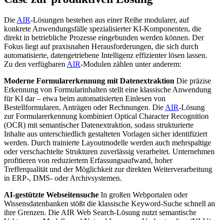
Die
AIR
-Lösungen bestehen aus einer Reihe modularer, auf
konkrete Anwendungsfälle spezialisierter KI-Komponenten, die
direkt in betriebliche Prozesse eingebunden werden können. Der
Fokus liegt auf praxisnahen Herausforderungen, die sich durch
automatisierte, datengetriebene Intelligenz effizienter lösen lassen.
Zu den verfügbaren
AIR
-Modulen zählen unter anderem:
Moderne Formularerkennung mit Datenextraktion
Die präzise
Erkennung von Formularinhalten stellt eine klassische Anwendung
für KI dar – etwa beim automatisierten Einlesen von
Bestellformularen, Anträgen oder Rechnungen. Die
AIR
-Lösung
zur Formularerkennung kombiniert Optical Character Recognition
(OCR) mit semantischer Datenextraktion, sodass strukturierte
Inhalte aus unterschiedlich gestalteten Vorlagen sicher identifiziert
werden. Durch trainierte Layoutmodelle werden auch mehrspaltige
oder verschachtelte Strukturen zuverlässig verarbeitet. Unternehmen
profitieren von reduziertem Erfassungsaufwand, hoher
Trefferqualität und der Möglichkeit zur direkten Weiterverarbeitung
in ERP-, DMS- oder Archivsystemen.
AI-gestützte Webseitensuche
In großen Webportalen oder
Wissensdatenbanken stößt die klassische Keyword-Suche schnell an
ihre Grenzen. Die AIR Web Search-Lösung nutzt semantische