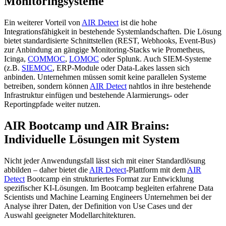
Monitoringsysteme
Ein weiterer Vorteil von
AIR Detect
ist die hohe
Integrationsfähigkeit in bestehende Systemlandschaften. Die Lösung
bietet standardisierte Schnittstellen (REST, Webhooks, Event-Bus)
zur Anbindung an gängige Monitoring-Stacks wie Prometheus,
Icinga,
COMMOC
,
LOMOC
oder Splunk. Auch SIEM-Systeme
(z.B.
SIEMOC
, ERP-Module oder Data-Lakes lassen sich
anbinden. Unternehmen müssen somit keine parallelen Systeme
betreiben, sondern können
AIR Detect
nahtlos in ihre bestehende
Infrastruktur einfügen und bestehende Alarmierungs- oder
Reportingpfade weiter nutzen.
AIR Bootcamp und AIR Brains:
Individuelle Lösungen mit System
Nicht jeder Anwendungsfall lässt sich mit einer Standardlösung
abbilden – daher bietet die
AIR Detect
-Plattform mit dem
AIR
Detect
Bootcamp ein strukturiertes Format zur Entwicklung
spezifischer KI-Lösungen. Im Bootcamp begleiten erfahrene Data
Scientists und Machine Learning Engineers Unternehmen bei der
Analyse ihrer Daten, der Definition von Use Cases und der
Auswahl geeigneter Modellarchitekturen.