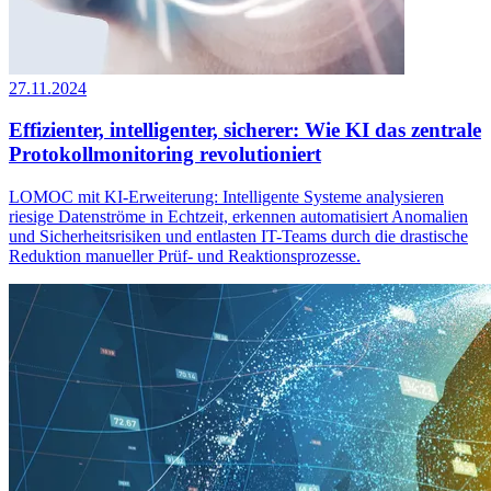
27.11.2024
Effizienter, intelligenter, sicherer: Wie KI das zentrale
Protokollmonitoring revolutioniert
LOMOC mit KI-Erweiterung: Intelligente Systeme analysieren
riesige Datenströme in Echtzeit, erkennen automatisiert Anomalien
und Sicherheitsrisiken und entlasten IT-Teams durch die drastische
Reduktion manueller Prüf- und Reaktionsprozesse.