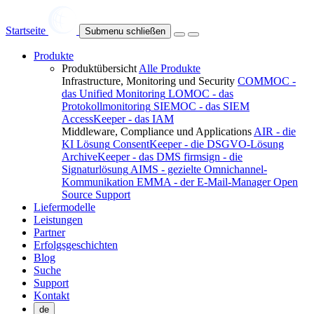
Startseite
Submenu schließen
Produkte
Produktübersicht
Alle Produkte
Infrastructure, Monitoring und Security
COMMOC -
das Unified Monitoring
LOMOC - das
Protokollmonitoring
SIEMOC - das SIEM
AccessKeeper - das IAM
Middleware, Compliance und Applications
AIR - die
KI Lösung
ConsentKeeper - die DSGVO-Lösung
ArchiveKeeper - das DMS
firmsign - die
Signaturlösung
AIMS - gezielte Omnichannel-
Kommunikation
EMMA - der E-Mail-Manager
Open
Source Support
Liefermodelle
Leistungen
Partner
Erfolgsgeschichten
Blog
Suche
Support
Kontakt
de