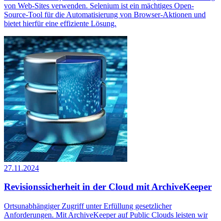
von Web-Sites verwenden. Selenium ist ein mächtiges Open-
Source-Tool für die Automatisierung von Browser-Aktionen und
bietet hierfür eine effiziente Lösung.
27.11.2024
Revisionssicherheit in der Cloud mit ArchiveKeeper
Ortsunabhängiger Zugriff unter Erfüllung gesetzlicher
Anforderungen. Mit ArchiveKeeper auf Public Clouds leisten wir