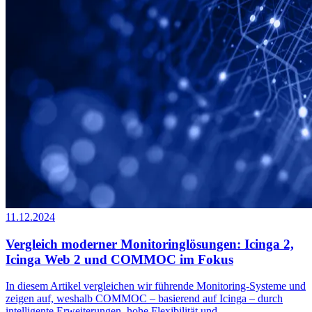
11.12.2024
Vergleich moderner Monitoringlösungen: Icinga 2,
Icinga Web 2 und COMMOC im Fokus
In diesem Artikel vergleichen wir führende Monitoring-Systeme und
zeigen auf, weshalb COMMOC – basierend auf Icinga – durch
intelligente Erweiterungen, hohe Flexibilität und