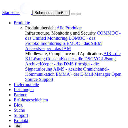
Startseite
Submenu schließen
Produkte
Produktübersicht
Alle Produkte
Infrastructure, Monitoring und Security
COMMOC -
das Unified Monitoring
LOMOC - das
Protokollmonitoring
SIEMOC - das SIEM
AccessKeeper - das IAM
Middleware, Compliance und Applications
AIR - die
KI Lösung
ConsentKeeper - die DSGVO-Lösung
ArchiveKeeper - das DMS
firmsign - die
Signaturlösung
AIMS - gezielte Omnichannel-
Kommunikation
EMMA - der E-Mail-Manager
Open
Source Support
Liefermodelle
Leistungen
Partner
Erfolgsgeschichten
Blog
Suche
Support
Kontakt
de