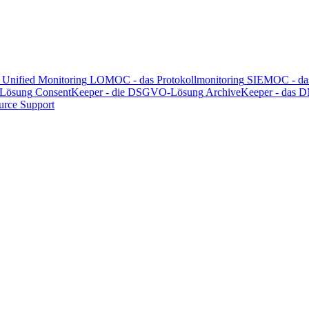
nified Monitoring
LOMOC - das Protokollmonitoring
SIEMOC - da
 Lösung
ConsentKeeper - die DSGVO-Lösung
ArchiveKeeper - das 
rce Support