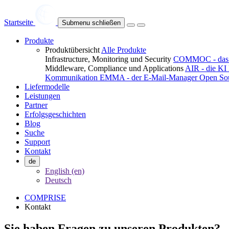
Startseite
Submenu schließen
Produkte
Produktübersicht
Alle Produkte
Infrastructure, Monitoring und Security
COMMOC - das U
Middleware, Compliance und Applications
AIR - die KI
Kommunikation
EMMA - der E-Mail-Manager
Open Sou
Liefermodelle
Leistungen
Partner
Erfolgsgeschichten
Blog
Suche
Support
Kontakt
de
English (en)
Deutsch
COMPRISE
Kontakt
Sie haben Fragen zu unseren Produkten?