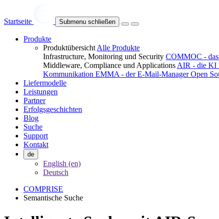
Startseite
Submenu schließen
Produkte
Produktübersicht
Alle Produkte
Infrastructure, Monitoring und Security
COMMOC - das U
Middleware, Compliance und Applications
AIR - die KI
Kommunikation
EMMA - der E-Mail-Manager
Open Sou
Liefermodelle
Leistungen
Partner
Erfolgsgeschichten
Blog
Suche
Support
Kontakt
de
English (en)
Deutsch
COMPRISE
Semantische Suche