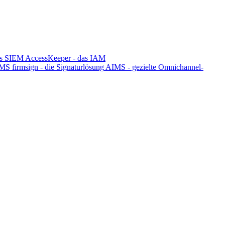
s SIEM
AccessKeeper - das IAM
DMS
firmsign - die Signaturlösung
AIMS - gezielte Omnichannel-