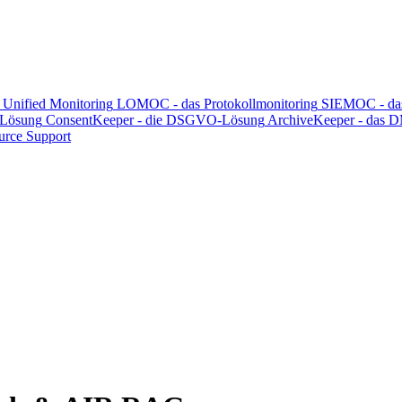
nified Monitoring
LOMOC - das Protokollmonitoring
SIEMOC - da
 Lösung
ConsentKeeper - die DSGVO-Lösung
ArchiveKeeper - das 
rce Support